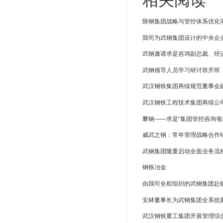
相关阅读
陕钢集团战略与管控体系优化
我司为武钢集团设计的中央企
武钢邀请求是咨询副总裁、经
武钢领导人员学习研讨班开班
武汉钢铁集团再续规范董事会
武汉钢铁工程技术集团再续公
攀钢——求是“集团管控咨询项
威武之钢：常年管理战略合作铸就
武钢集团隆重启动全面业务流
钢铁冶金
由我司全权组织的武钢集团赴
安林董事长为武钢集团全系统
武汉钢铁重工集团开展管理综