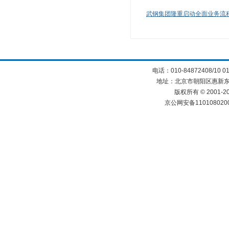
武钢集团隆重启动全面业务流
电话：010-84872408/10 0
地址：北京市朝阳区惠新东街
版权所有 © 2001
京公网安备110108020