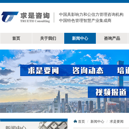
中国具影响力和公信力管理咨询机构
中国特色管理智慧产业集成商
首页
关于我们
新闻中心
咨询产品
首页
新闻中心
求是要闻