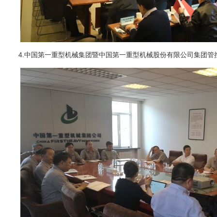
4.中国第一重型机械集团暨中国第一重型机械股份有限公司集团管