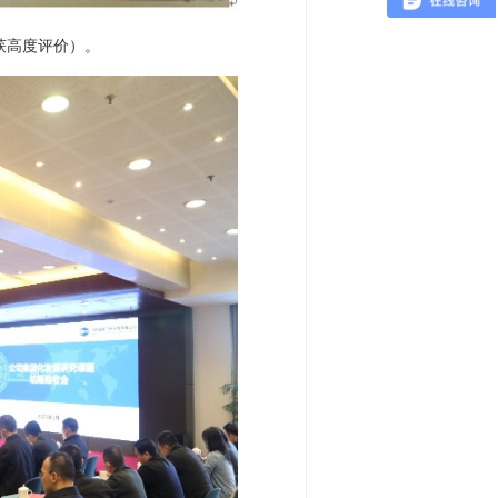
，获高度评价）。