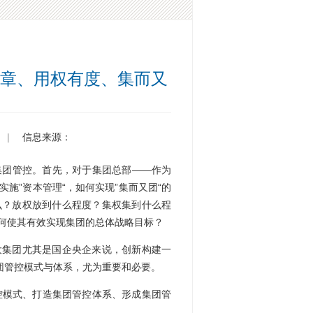
章、用权有度、集而又
|
信息来源：
集团管控。首先，对于集团总部——作为
施”资本管理“，如何实现”集而又团“的
么？放权放到什么程度？集权集到什么程
何使其有效实现集团的总体战略目标？
大集团尤其是国企央企来说，创新构建一
团管控模式与体系，尤为重要和必要。
控模式、打造集团管控体系、形成集团管