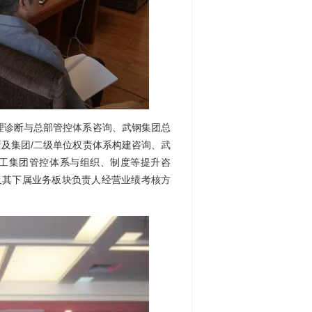
管理诊断与总部管控体系咨询、武钢集团总
及集团/二级单位权责体系构建咨询、武
工集团管控体系与组织、制度等提升咨
及其下属业务板块负责人经营业绩考核方