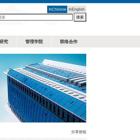
InChinese
InEnglish
搜索
研究
管理学院
联络合作
分享按钮