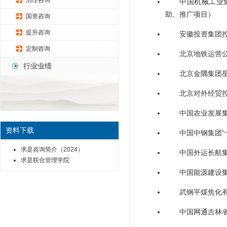
治理咨询
中国机械工业
助、推广项目）
国资咨询
提升咨询
安徽投资集团
定制咨询
北京地铁运营公
行业业绩
北京金隅集团
北京对外经贸
中国农业发展
资料下载
中国中钢集团“
求是咨询简介（2024）
中国外运长航
求是联合管理学院
中国能源建设
武钢平煤焦化
中国网通吉林