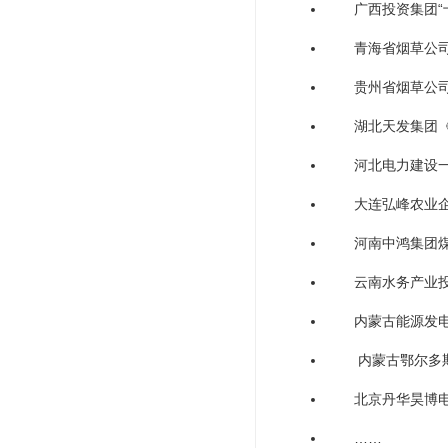
广西投资集团“
青海省烟草公
贵州省烟草公
湖北天发集团
河北电力建设
大连弘峰农业
河南中鸿集团
云南水务产业投
内蒙古能源发电
内蒙古鄂尔多
北京丹华昊博
……