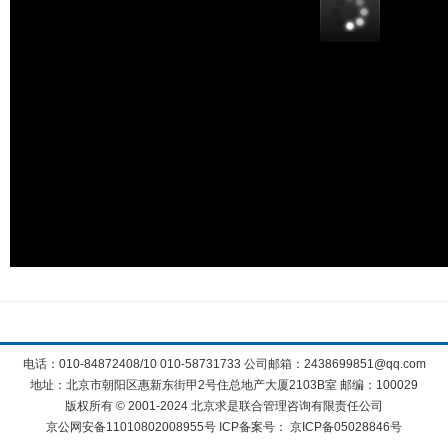
电话：010-84872408/10 010-58731733 公司邮箱：2438699851@qq.com
地址：北京市朝阳区惠新东街甲2号住总地产大厦2103B室 邮编：100029
版权所有 © 2001-2024 北京求是联合管理咨询有限责任公司
京公网安备11010802008955号 ICP备案号：
京ICP备05028846号