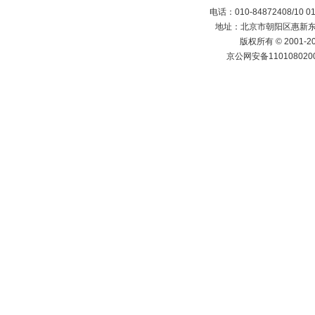
电话：010-84872408/10 0
地址：北京市朝阳区惠新东街
版权所有 © 2001
京公网安备110108020