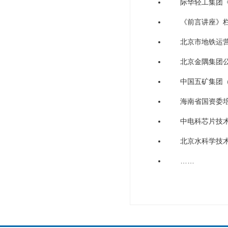
际华轻工集团
《前言讲座》
北京市地铁运
北京金隅集团
中国五矿集团
海南省国资委
中电科芯片技术
北京水科学技
……