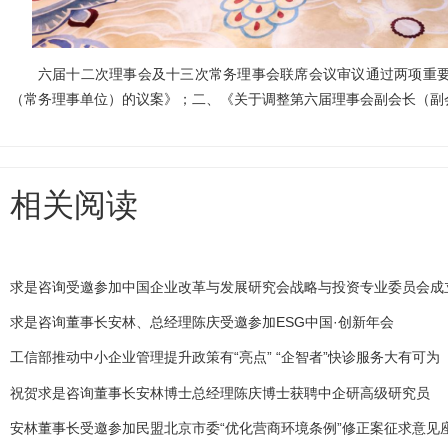
六届十二次理事会及十三次常务理事会联席会议审议通过两项重
（常务理事单位）的议案》；二、《关于调整第六届理事会副会长（副
相关阅读
求是咨询受邀参加中国企业改革与发展研究会战略与投资专业委员会成
质量发展学术研讨会
求是咨询董事长安林、总经理陈庆受邀参加ESG中国·创新年会
工信部推动中小企业管理提升政策有“亮点” “企智者”快诊服务大有可为
祝贺求是咨询董事长安林博士总经理陈庆博士获聘中企研高级研究员
安林董事长受邀参加民盟北京市委“优化营商环境条例”修正案征求意见