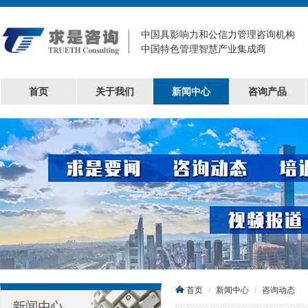
中国具影响力和公信力管理咨询机构
中国特色管理智慧产业集成商
首页
关于我们
新闻中心
咨询产品
首页
新闻中心
咨询动态