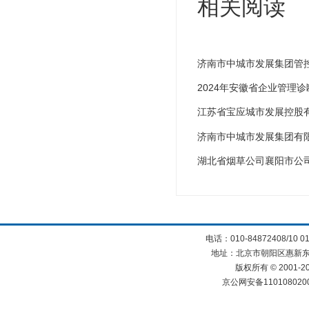
相关阅读
济南市中城市发展集团管
2024年安徽省企业管理
江苏省宝应城市发展控股
济南市中城市发展集团有
湖北省烟草公司襄阳市公
电话：010-84872408/10 0
地址：北京市朝阳区惠新东街
版权所有 © 2001
京公网安备110108020