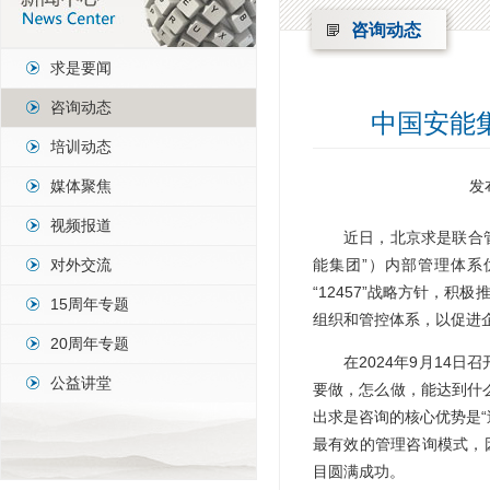
咨询动态
求是要闻
咨询动态
中国安能
培训动态
媒体聚焦
发
视频报道
近日，北京求是联合
对外交流
能集团”）内部管理体系
“12457”战略方针，
15周年专题
组织和管控体系，以促进
20周年专题
在2024年9月14
公益讲堂
要做，怎么做，能达到什
出求是咨询的核心优势是“
最有效的管理咨询模式，
目圆满成功。